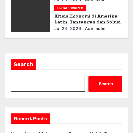
n
UNCATEGORIZED
Krisis Ekonomi di Amerika
Latin: Tantangan dan Solusi
Jul 24, 2026
Adminshe
Search
Search
Recent Posts