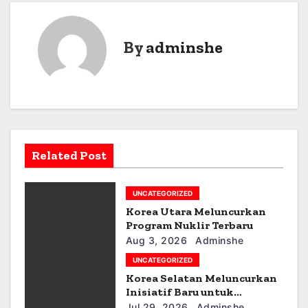
s
t
By
adminshe
n
a
v
i
Related Post
g
UNCATEGORIZED
a
Korea Utara Meluncurkan
t
Program Nuklir Terbaru
Aug 3, 2026
Adminshe
i
UNCATEGORIZED
Korea Selatan Meluncurkan
o
Inisiatif Baru untuk
Memerangi Perubahan Iklim
Jul 29, 2026
Adminshe