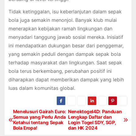
Tidak ketinggalan, isu keberlanjutan dalam sepak
bola juga semakin menonjol. Banyak klub mulai
menerapkan kebijakan ramah lingkungan dan
menyadari tanggung jawab sosial mereka. Inisiatif
ini mendapatkan dukungan besar dari penggemar,
yang semakin peduli dengan dampak sepak bola
terhadap masyarakat dan lingkungan. Saat sepak
bola terus berkembang, perubahan positif ini
diharapkan dapat memberikan dampak yang lebih
luas dalam komunitas global.
Menelusuri Gairah Euro:
Nenektogel4D: Panduan
P
Semua yang Perlu Anda
Lengkap Daftar dan
Ketahui tentang Sepak
Login Togel SDY, SGP,
o
Bola Eropa!
dan HK 2024