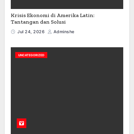
Krisis Ekonomi di Amerika Latin:
Tantangan dan Solusi
Jul 24, 2026
Adminshe
UNCATEGORIZED