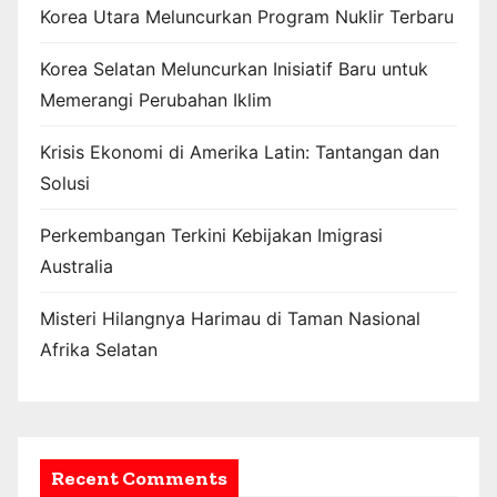
Korea Utara Meluncurkan Program Nuklir Terbaru
Korea Selatan Meluncurkan Inisiatif Baru untuk
Memerangi Perubahan Iklim
Krisis Ekonomi di Amerika Latin: Tantangan dan
Solusi
Perkembangan Terkini Kebijakan Imigrasi
Australia
Misteri Hilangnya Harimau di Taman Nasional
Afrika Selatan
Recent Comments