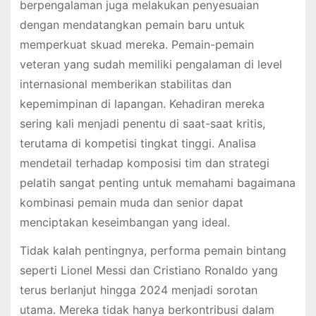
berpengalaman juga melakukan penyesuaian
dengan mendatangkan pemain baru untuk
memperkuat skuad mereka. Pemain-pemain
veteran yang sudah memiliki pengalaman di level
internasional memberikan stabilitas dan
kepemimpinan di lapangan. Kehadiran mereka
sering kali menjadi penentu di saat-saat kritis,
terutama di kompetisi tingkat tinggi. Analisa
mendetail terhadap komposisi tim dan strategi
pelatih sangat penting untuk memahami bagaimana
kombinasi pemain muda dan senior dapat
menciptakan keseimbangan yang ideal.
Tidak kalah pentingnya, performa pemain bintang
seperti Lionel Messi dan Cristiano Ronaldo yang
terus berlanjut hingga 2024 menjadi sorotan
utama. Mereka tidak hanya berkontribusi dalam