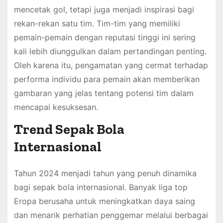
mencetak gol, tetapi juga menjadi inspirasi bagi
rekan-rekan satu tim. Tim-tim yang memiliki
pemain-pemain dengan reputasi tinggi ini sering
kali lebih diunggulkan dalam pertandingan penting.
Oleh karena itu, pengamatan yang cermat terhadap
performa individu para pemain akan memberikan
gambaran yang jelas tentang potensi tim dalam
mencapai kesuksesan.
Trend Sepak Bola
Internasional
Tahun 2024 menjadi tahun yang penuh dinamika
bagi sepak bola internasional. Banyak liga top
Eropa berusaha untuk meningkatkan daya saing
dan menarik perhatian penggemar melalui berbagai