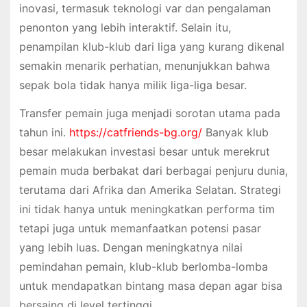
inovasi, termasuk teknologi var dan pengalaman
penonton yang lebih interaktif. Selain itu,
penampilan klub-klub dari liga yang kurang dikenal
semakin menarik perhatian, menunjukkan bahwa
sepak bola tidak hanya milik liga-liga besar.
Transfer pemain juga menjadi sorotan utama pada
tahun ini.
https://catfriends-bg.org/
Banyak klub
besar melakukan investasi besar untuk merekrut
pemain muda berbakat dari berbagai penjuru dunia,
terutama dari Afrika dan Amerika Selatan. Strategi
ini tidak hanya untuk meningkatkan performa tim
tetapi juga untuk memanfaatkan potensi pasar
yang lebih luas. Dengan meningkatnya nilai
pemindahan pemain, klub-klub berlomba-lomba
untuk mendapatkan bintang masa depan agar bisa
bersaing di level tertinggi.