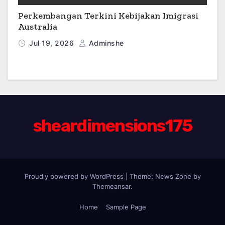
Perkembangan Terkini Kebijakan Imigrasi
Australia
Jul 19, 2026
Adminshe
sheardimensions175
Proudly powered by WordPress
|
Theme:
News Zone
by
Themeansar
.
Home
Sample Page