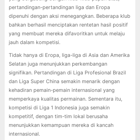
pertandingan-pertandingan liga dan Eropa
dipenuhi dengan aksi menegangkan. Beberapa klub
bahkan berhasil menciptakan rentetan hasil positif
yang membuat mereka difavoritkan untuk melaju
jauh dalam kompetisi.
Tidak hanya di Eropa, liga-liga di Asia dan Amerika
Selatan juga menunjukkan perkembangan
signifikan. Pertandingan di Liga Profesional Brazil
dan Liga Super China semakin menarik dengan
kehadiran pemain-pemain internasional yang
memperkaya kualitas permainan. Sementara itu,
kompetisi di Liga 1 Indonesia juga semakin
kompetitif, dengan tim-tim lokal berusaha
menunjukkan kemampuan mereka di kancah
internasional.